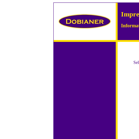
Impr
Informat
Se