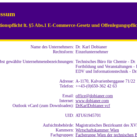
essum
ionspflicht lt. §5 Abs.1 E-Commerce-Gesetz und Offenlegungspfl
Name des Unternehmers:
Dr. Karl Dobianer
Rechtsform:
Einzelunternehmer
lbst gewählte Unternehmensbezeichnungen:
Technisches Büro für Chemie - Dr.
Fortbildung und Veranstaltungen - 
EDV und Informationstechnik - Dr
Adresse:
A-1170, Kalvarienberggasse 71/22
Telefon:
++43-(0)650-362 42 63
Email:
office@dobianer.com
Internet:
www.dobianer.com
Outlook vCard (zum Downloaden):
DrKarlDobianer.vcf
UID:
ATU61945701
Aufsichtsbehörde:
Magistratisches Bezirksamt des XVI
Kammern:
Wirtschaftskammer Wien
Fachgruppen:
Fachgruppe Wien der technischen B