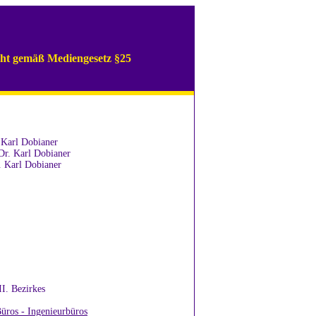
icht gemäß Mediengesetz §25
 Karl Dobianer
Dr. Karl Dobianer
. Karl Dobianer
I. Bezirkes
üros - Ingenieurbüros